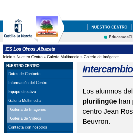
Pa
co
pri
NUESTRO CENTRO
EducamosC
DOCUMENTOS
OR
CRFP
IES Los Olmos, Albacete
Inicio
»
Nuestro Centro
»
Galería Multimedia
»
Galería de Imágenes
Se encuentra usted aquí
NUESTRO CENTRO
Intercambio
Datos de Contacto
Información del Centro
Los alumnos de
Equipo directivo
plurilingüe
han p
Galería Multimedia
Galería de Imágenes
centro Jean Rost
Galería de Vídeos
Beuvron.
Contacta con nosotros