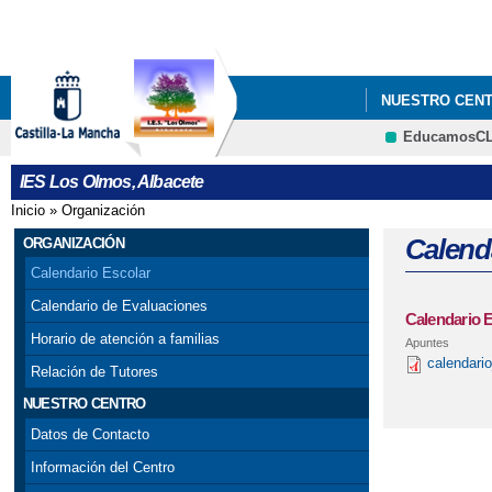
NUESTRO CEN
EducamosC
IES Los Olmos, Albacete
Inicio
»
Organización
Se encuentra usted aquí
Calend
ORGANIZACIÓN
Calendario Escolar
Calendario de Evaluaciones
Calendario E
Horario de atención a familias
Apuntes
calendari
Relación de Tutores
NUESTRO CENTRO
Datos de Contacto
Información del Centro