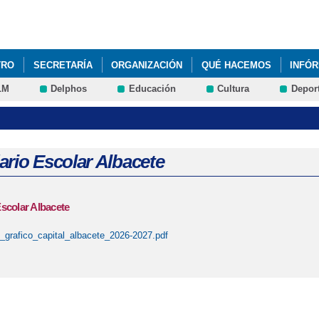
Pasar al
contenido
principal
TRO
SECRETARÍA
ORGANIZACIÓN
QUÉ HACEMOS
INFÓ
LM
Delphos
Educación
Cultura
Depor
ario Escolar Albacete
scolar Albacete
o_grafico_capital_albacete_2026-2027.pdf