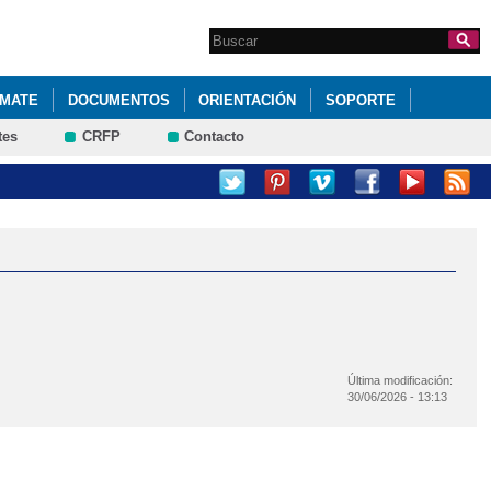
Search this site
Formulario de
búsqueda
RMATE
DOCUMENTOS
ORIENTACIÓN
SOPORTE
tes
CRFP
Contacto
Última modificación:
30/06/2026 - 13:13