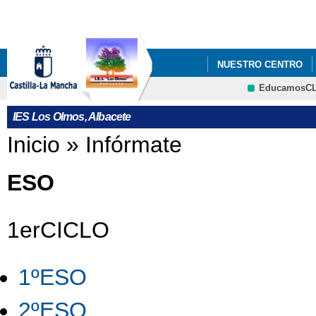
Pa
co
pri
NUESTRO CENTRO
EducamosC
DOCUMENTOS
OR
CRFP
IES Los Olmos, Albacete
Se encuentra usted aquí
Inicio
»
Infórmate
ESO
1erCICLO
1ºESO
2ºESO