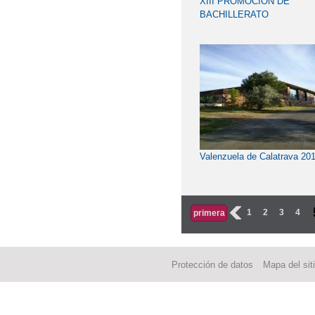
XIII PROMOCIÓN DE
BACHILLERATO
Valenzuela de Calatrava 20
‹
1
2
3
4
primera
Protección de datos
Mapa del sit