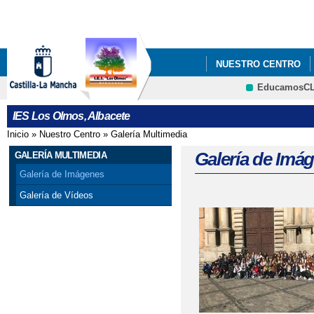
Pa
co
pri
NUESTRO CENTRO
EducamosC
DOCUMENTOS
OR
CRFP
IES Los Olmos, Albacete
Inicio
»
Nuestro Centro
»
Galería Multimedia
Se encuentra usted aquí
Galería de Imá
GALERÍA MULTIMEDIA
Galería de Imágenes
Galería de Vídeos
Páginas