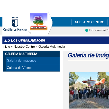
Pa
co
pri
NUESTRO CENTRO
EducamosC
DOCUMENTOS
OR
CRFP
IES Los Olmos, Albacete
Inicio
»
Nuestro Centro
»
Galería Multimedia
Se encuentra usted aquí
Galería de Imá
GALERÍA MULTIMEDIA
Galería de Imágenes
Galería de Vídeos
Páginas