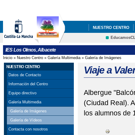
Pa
co
pri
NUESTRO CENTRO
EducamosC
DOCUMENTOS
OR
CRFP
IES Los Olmos, Albacete
Inicio
»
Nuestro Centro
»
Galería Multimedia
»
Galería de Imágenes
Se encuentra usted aquí
NUESTRO CENTRO
Viaje a Vale
Datos de Contacto
Información del Centro
Albergue "Balcó
Equipo directivo
(Ciudad Real). A
Galería Multimedia
Galería de Imágenes
los alumnos de 1
Galería de Vídeos
Contacta con nosotros