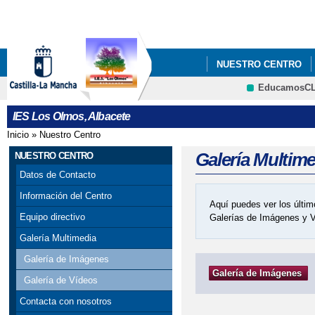
Pa
co
pri
NUESTRO CENTRO
EducamosC
DOCUMENTOS
OR
CRFP
IES Los Olmos, Albacete
Inicio
»
Nuestro Centro
Se encuentra usted aquí
Galería Multim
NUESTRO CENTRO
Datos de Contacto
Información del Centro
Aquí puedes ver los últim
Equipo directivo
Galerías de Imágenes y 
Galería Multimedia
Galería de Imágenes
Galería de Imágenes
Galería de Vídeos
Contacta con nosotros