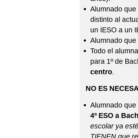
Alumnado que p
distinto al act
un IESO a un I
Alumnado que s
Todo el alumna
para 1º de Bach
centro
.
NO ES NECESA
Alumnado que 
4º ESO a Bachi
escolar ya est
TIENEN que rea