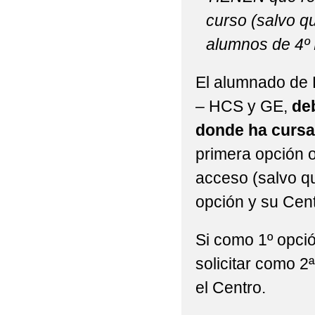
curso (salvo q
alumnos de 4º
El alumnado de B
– HCS y GE,
deb
donde ha cursa
primera opción o
acceso (salvo qu
opción y su Cen
Si como 1º opci
solicitar como 2
el Centro.