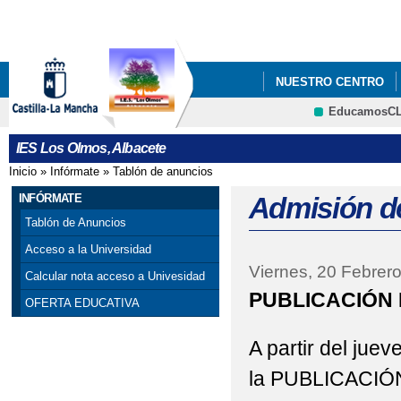
Pa
co
pri
NUESTRO CENTRO
EducamosC
DOCUMENTOS
OR
CRFP
IES Los Olmos, Albacete
Inicio
»
Infórmate
»
Tablón de anuncios
Se encuentra usted aquí
INFÓRMATE
Admisión d
Tablón de Anuncios
Acceso a la Universidad
Viernes, 20 Febrer
Calcular nota acceso a Univesidad
PUBLICACIÓN
OFERTA EDUCATIVA
A partir del juev
la PUBLICACIÓ