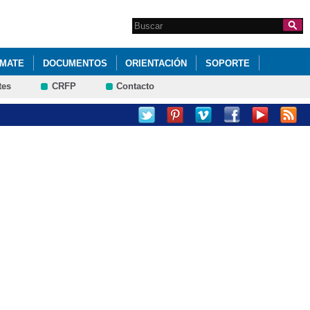
Search this site
Formulario de
búsqueda
RMATE
DOCUMENTOS
ORIENTACIÓN
SOPORTE
tes
CRFP
Contacto