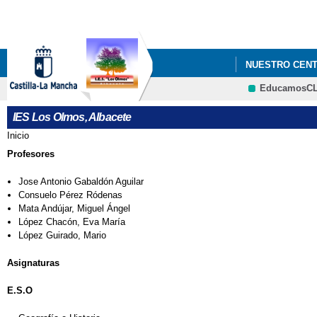
NUESTRO CEN
EducamosC
IES Los Olmos, Albacete
Inicio
Se encuentra usted aquí
Profesores
Jose Antonio Gabaldón Aguilar
Consuelo Pérez Ródenas
Mata Andújar, Miguel Ángel
López Chacón, Eva María
López Guirado, Mario
Asignaturas
E.S.O